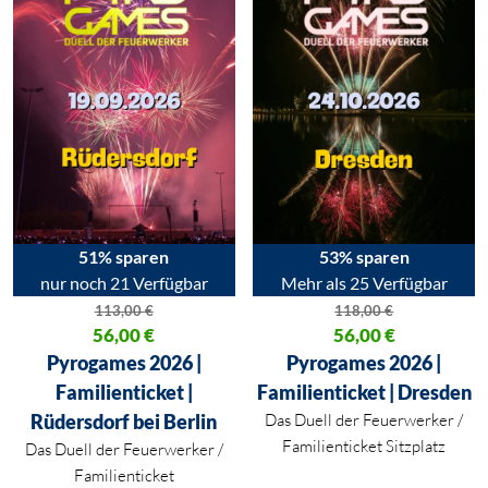
51% sparen
53% sparen
nur noch 21 Verfügbar
Mehr als 25 Verfügbar
113,00
€
118,00
€
Ursprünglicher Preis war: 113,00 €
56,00
€
Ursprünglicher Preis war: 118,
56,00
€
Aktueller Preis ist: 56,00 €.
Aktueller Preis ist: 56,00 €.
Pyrogames 2026 |
Pyrogames 2026 |
Familienticket |
Familienticket | Dresden
Rüdersdorf bei Berlin
Das Duell der Feuerwerker /
Familienticket Sitzplatz
Das Duell der Feuerwerker /
Familienticket