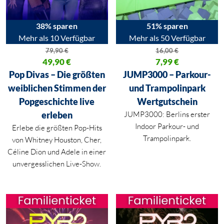
38% sparen
51% sparen
Mehr als 10 Verfügbar
Mehr als 50 Verfügbar
79,90
€
16,00
€
Ursprünglicher Preis war: 79,90 €
49,90
€
Ursprünglicher Preis war: 16,00
7,99
€
Aktueller Preis ist: 49,90 €.
Aktueller Preis ist: 7,99 €.
Pop Divas – Die größten
JUMP3000 – Parkour-
weiblichen Stimmen der
und Trampolinpark
Popgeschichte live
Wertgutschein
erleben
JUMP3000: Berlins erster
Indoor Parkour- und
Erlebe die größten Pop-Hits
Trampolinpark.
von Whitney Houston, Cher,
Céline Dion und Adele in einer
unvergesslichen Live-Show.