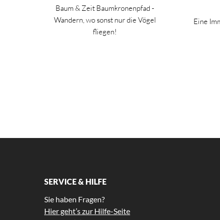
Baum & Zeit Baumkronenpfad -
Wandern, wo sonst nur die Vögel
Eine Imm
fliegen!
SERVICE & HILFE
Sie haben Fragen?
Hier geht’s zur Hilfe-Seite