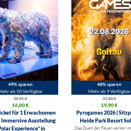
49% sparen
48% sparen
Mehr als 50 Verfügbar
Mehr als 9 Verfügbar
30,95
€
37,80
€
licher Preis war: 30,95 €
16,00
€
Ursprünglicher Preis war: 37,
19,90
€
 Preis ist: 16,00 €.
Aktueller Preis ist: 19,90 €.
icket für 1 Erwachsenen
Pyrogames 2026 | Sitzpl
e Immersive Ausstellung
Heide Park Resort So
Polar Experience” in
Das Duell der Feuerwerker i