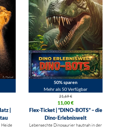
50% sparen
Mehr als 50 Verfügbar
21,69
€
80 €
Ursprünglicher Preis war: 21,69 €
11,00
€
Aktueller Preis ist: 11,00 €.
atz |
Flex-Ticket | “DINO-BOTS” – die
ltau
Dino-Erlebniswelt
m Heide
Lebensechte Dinosaurier hautnah in der