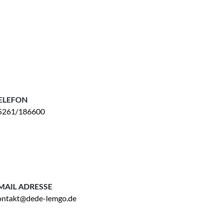
ELEFON
5261/186600
MAIL ADRESSE
ontakt@dede-lemgo.de