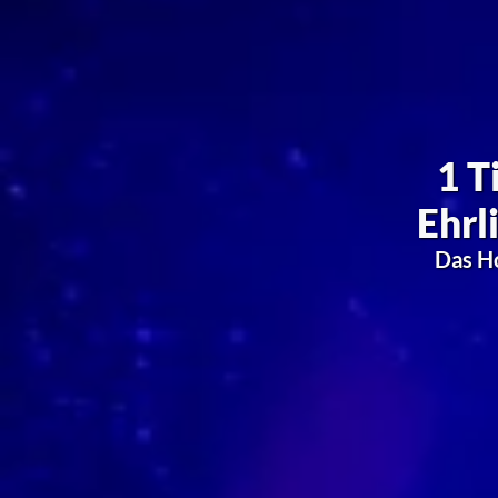
50 € W
Machen 
Detmold