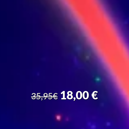
25,00
€
50,00€