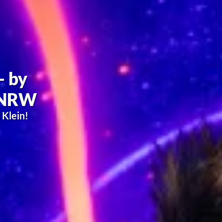
Detmold
öbelhaus
beln und