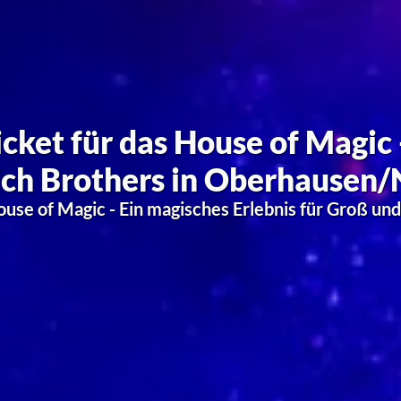
ertgutschein | Möbel Boss 
Sie aus Ihrer Wohnung ein echtes Zuhause: Das M
 füllt Ihre Räume mit Inspiration, gemütlichen Mö
liebevoller Dekoration für jeden Geschmack.