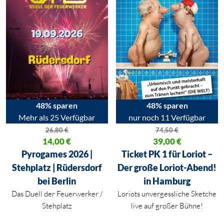
48% sparen
48% sparen
Mehr als 25 Verfügbar
nur noch 11 Verfügbar
26,80
€
74,50
€
Ursprünglicher Preis war: 26,80 €
14,00
€
Ursprünglicher Preis war: 74,50
39,00
€
Aktueller Preis ist: 14,00 €.
Aktueller Preis ist: 39,00 €.
Pyrogames 2026 |
Ticket PK 1 für Loriot –
Stehplatz | Rüdersdorf
Der große Loriot-Abend!
bei Berlin
in Hamburg
Das Duell der Feuerwerker /
Loriots unvergessliche Sketche
Stehplatz
live auf großer Bühne!