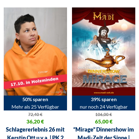
50% sparen
39% sparen
Mehr als 25 Verfügbar
nur noch 24 Verfügbar
72,40
€
106,00
€
Ursprünglicher Preis war: 72,40 €
36,20
€
Ursprünglicher Preis war: 106,
65,00
€
Aktueller Preis ist: 36,20 €.
Aktueller Preis ist: 65,00 €.
Schlagererlebnis 26 mit
“Mirage” Dinnershow im
Kerstin Ott u.v.a. | PK 2
Madi-Zelt der Sinne |