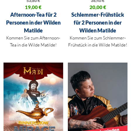
53,80
€
36,40
€
Ursprünglicher Preis war: 53,80 €
19,00
€
Ursprünglicher Preis war: 36,40
20,00
€
Aktueller Preis ist: 19,00 €.
Aktueller Preis ist: 20,00 €.
Afternoon-Tea für 2
Schlemmer-Frühstück
Personen in der Wilden
für 2 Personen in der
Matilde
Wilden Matilde
Kommen Sie zum Afternoon-
Kommen Sie zum Schlemmer-
Tea in die Wilde Matilde!
Frühstück in die Wilde Matilde!