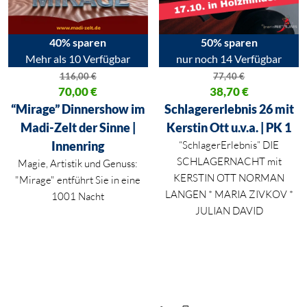
40% sparen
50% sparen
Mehr als 10 Verfügbar
nur noch 14 Verfügbar
116,00
€
77,40
€
Ursprünglicher Preis war: 116,00 €
70,00
€
Ursprünglicher Preis war: 77,40
38,70
€
Aktueller Preis ist: 70,00 €.
Aktueller Preis ist: 38,70 €.
“Mirage” Dinnershow im
Schlagererlebnis 26 mit
Madi-Zelt der Sinne |
Kerstin Ott u.v.a. | PK 1
Innenring
“SchlagerErlebnis” DIE
SCHLAGERNACHT mit
Magie, Artistik und Genuss:
KERSTIN OTT NORMAN
"Mirage" entführt Sie in eine
LANGEN * MARIA ZIVKOV *
1001 Nacht
JULIAN DAVID