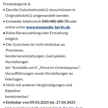
Preiskategorie A.
• Der/die Gutscheincode(s) muss/müssen in‍
‍ Originalticket(s) umgewandelt werden.
• Entweder telefonisch
040/480 680 70
oder
‍ online unter
www.komoedie-berlin.de
.
•
Keine Barauszahlung oder Erstattung
‍ möglich.
• Der Gutschein ist nicht einlösbar an
‍ Premieren,
‌ Sonderveranstaltungen, Gastspielen,
‍ Vorstellungen
‌ der ¨Komödie um 4¨,„Mord im Orientexpress“,
‌ Voraufführungen sowie Vorstellungen an
‌ Feiertagen.
• Nicht mit anderen Vergünstigungen und
‍ Rabatten
‍ kombinierbar!
•
Einlösbar von 09.03.2025 bis: 27.04.2025
‌
Link zum Veranstaltungsort:
Ernst-Reuter-Saal