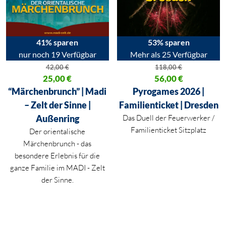
41% sparen
53% sparen
nur noch 19 Verfügbar
Mehr als 25 Verfügbar
42,00
€
118,00
€
Ursprünglicher Preis war: 42,00 €
25,00
€
Ursprünglicher Preis war: 118,
56,00
€
Aktueller Preis ist: 25,00 €.
Aktueller Preis ist: 56,00 €.
“Märchenbrunch” | Madi
Pyrogames 2026 |
– Zelt der Sinne |
Familienticket | Dresden
Außenring
Das Duell der Feuerwerker /
Familienticket Sitzplatz
Der orientalische
Märchenbrunch - das
besondere Erlebnis für die
ganze Familie im MADI - Zelt
der Sinne.