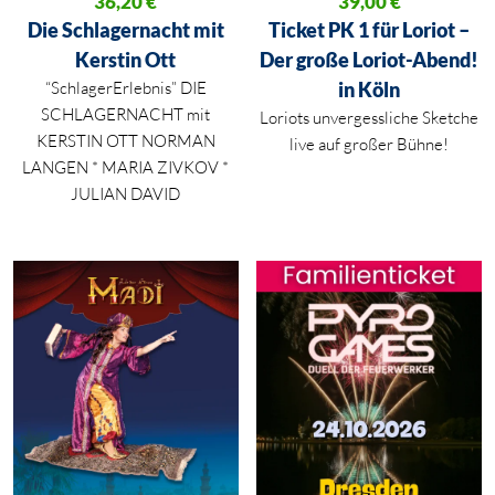
Ursprünglicher Preis war: 72,40 €
36,20
€
Ursprünglicher Preis war: 74,50
39,00
€
Aktueller Preis ist: 36,20 €.
Aktueller Preis ist: 39,00 €.
Die Schlagernacht mit
Ticket PK 1 für Loriot –
Kerstin Ott
Der große Loriot-Abend!
“SchlagerErlebnis” DIE
in Köln
SCHLAGERNACHT mit
Loriots unvergessliche Sketche
KERSTIN OTT NORMAN
live auf großer Bühne!
LANGEN * MARIA ZIVKOV *
JULIAN DAVID