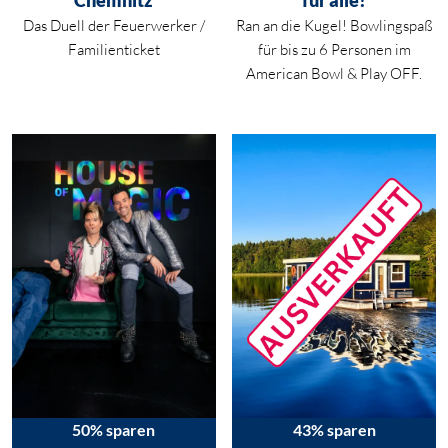
Chemnitz
für alle!
Das Duell der Feuerwerker /
Ran an die Kugel! Bowlingspaß
Familienticket
für bis zu 6 Personen im
American Bowl & Play OFF.
50% sparen
43% sparen