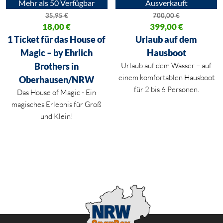
Mehr als 50 Verfügbar
Ausverkauft
35,95
€
700,00
€
Ursprünglicher Preis war: 35,95 €
18,00
€
Ursprünglicher Preis war: 700,
399,00
€
Aktueller Preis ist: 18,00 €.
Aktueller Preis ist: 399,00 €.
1 Ticket für das House of
Urlaub auf dem
Magic – by Ehrlich
Hausboot
Brothers in
Urlaub auf dem Wasser – auf
einem komfortablen Hausboot
Oberhausen/NRW
für 2 bis 6 Personen.
Das House of Magic - Ein
magisches Erlebnis für Groß
und Klein!