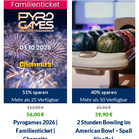
51% sparen
40% sparen
Mehr als 25 Verfügbar
Mehr als 50 Verfügbar
113,00
€
65,50
€
Ursprünglicher Preis war: 113,00 €
56,00
€
Ursprünglicher Preis war: 65,50
39,90
€
Aktueller Preis ist: 56,00 €.
Aktueller Preis ist: 39,90 €.
Pyrogames 2026 |
2 Stunden Bowling im
Familienticket |
American Bowl – Spaß