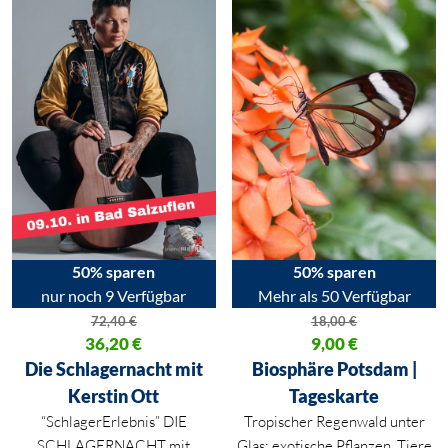
50% sparen
50% sparen
nur noch 9 Verfügbar
Mehr als 50 Verfügbar
72,40
€
18,00
€
Ursprünglicher Preis war: 72,40 €
36,20
€
Ursprünglicher Preis war: 18,00
9,00
€
Aktueller Preis ist: 36,20 €.
Aktueller Preis ist: 9,00 €.
Die Schlagernacht mit
Biosphäre Potsdam |
Kerstin Ott
Tageskarte
“SchlagerErlebnis” DIE
Tropischer Regenwald unter
SCHLAGERNACHT mit
Glas: exotische Pflanzen, Tiere