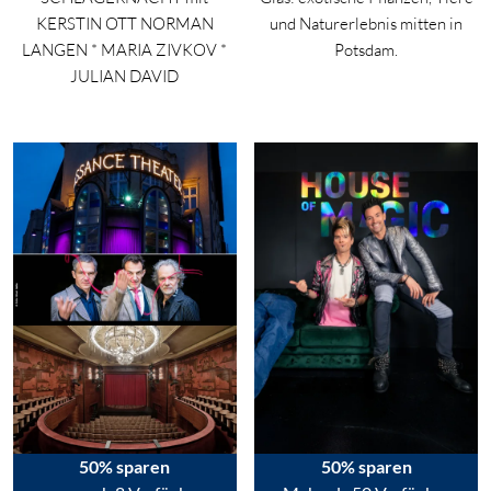
KERSTIN OTT NORMAN
und Naturerlebnis mitten in
LANGEN * MARIA ZIVKOV *
Potsdam.
JULIAN DAVID
50% sparen
50% sparen