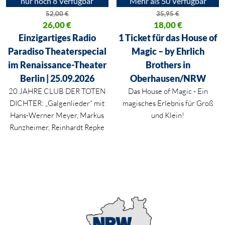
nur noch 8 Verfügbar
Mehr als 50 Verfügbar
52,00
€
35,95
€
Ursprünglicher Preis war: 52,00 €
26,00
€
Ursprünglicher Preis war: 35,95
18,00
€
Aktueller Preis ist: 26,00 €.
Aktueller Preis ist: 18,00 €.
Einzigartiges Radio
1 Ticket für das House of
Paradiso Theaterspecial
Magic – by Ehrlich
im Renaissance-Theater
Brothers in
Berlin | 25.09.2026
Oberhausen/NRW
20 JAHRE CLUB DER TOTEN
Das House of Magic - Ein
DICHTER: „Galgenlieder“ mit
magisches Erlebnis für Groß
Hans-Werner Meyer, Markus
und Klein!
Runzheimer, Reinhardt Repke