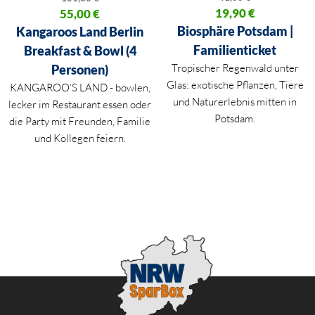
Ursprünglicher Preis war: 41,00
19,90
€
Ursprünglicher Preis war: 101,60 €
55,00
€
Aktueller Preis ist: 19,90 €.
Aktueller Preis ist: 55,00 €.
Biosphäre Potsdam |
Kangaroos Land Berlin
Familienticket
Breakfast & Bowl (4
Tropischer Regenwald unter
Personen)
Glas: exotische Pflanzen, Tiere
KANGAROO’S LAND - bowlen,
und Naturerlebnis mitten in
lecker im Restaurant essen oder
Potsdam.
die Party mit Freunden, Familie
und Kollegen feiern.