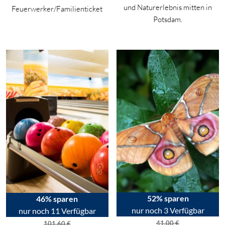
und Naturerlebnis mitten in
Feuerwerker/Familienticket
Potsdam.
52% sparen
46% sparen
nur noch 3 Verfügbar
nur noch 11 Verfügbar
41,00
€
101,60
€