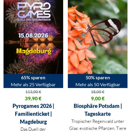
65% sparen
50% sparen
Mehr als 25 Verfügbar
Mehr als 50 Verfügbar
113,00
€
18,00
€
Ursprünglicher Preis war: 113,00 €
39,90
€
Ursprünglicher Preis war: 18,00
9,00
€
Aktueller Preis ist: 39,90 €.
Aktueller Preis ist: 9,00 €.
Pyrogames 2026 |
Biosphäre Potsdam |
Familienticket |
Tageskarte
Magdeburg
Tropischer Regenwald unter
Glas: exotische Pflanzen, Tiere
Das Duell der