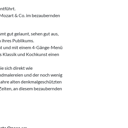
ntführt.
, Mozart & Co. im bezaubernden
mt gut gelaunt, sehen gut aus,
n ihres Publikums.
mmt und mit einem 4-Gänge-Menü
us Klassik und Kochkunst einen
ie sich direkt wie
ndmalereien und der noch wenig
 Jahre alten denkmalgeschützten
n Zeiten, an diesem bezaubernden
sta Opera
am