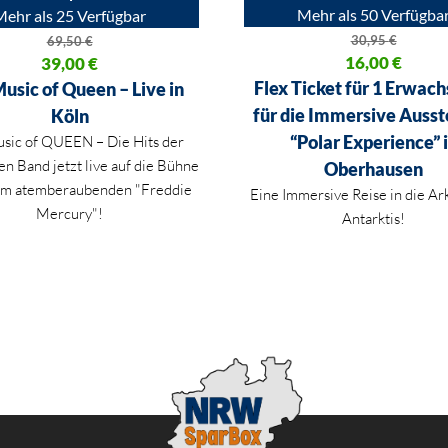
Mehr als 50 Verfügba
Mehr als 25 Verfügbar
30,95
€
69,50
€
Ursprünglicher Preis war: 30,
16,00
€
licher Preis war: 69,50 €
39,00
€
Aktueller Preis ist: 16,00 €.
 Preis ist: 39,00 €.
Flex Ticket für 1 Erwac
usic of Queen – Live in
für die Immersive Ausst
Köln
“Polar Experience” 
sic of QUEEN – Die Hits der
n Band jetzt live auf die Bühne
Oberhausen
em atemberaubenden "Freddie
Eine Immersive Reise in die Ark
Mercury"!
Antarktis!