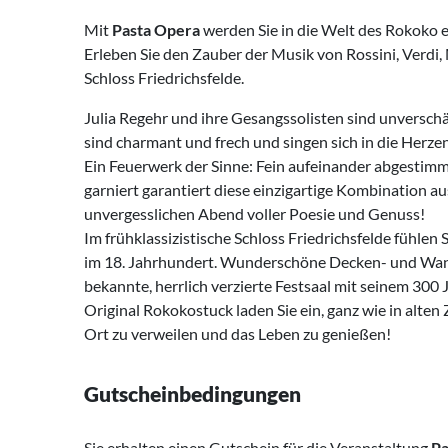
Mit
Pasta Opera
werden Sie in die Welt des Rokoko e
Erleben Sie den Zauber der Musik von Rossini, Verdi
Schloss Friedrichsfelde.
Julia Regehr und ihre Gesangssolisten sind unverschä
sind charmant und frech und singen sich in die Herze
Ein Feuerwerk der Sinne: Fein aufeinander abgesti
garniert garantiert diese einzigartige Kombination a
unvergesslichen Abend voller Poesie und Genuss!
Im frühklassizistische Schloss Friedrichsfelde fühlen S
im 18. Jahrhundert. Wunderschöne Decken- und Wa
bekannte, herrlich verzierte Festsaal mit seinem 300
Original Rokokostuck laden Sie ein, ganz wie in alte
Ort zu verweilen und das Leben zu genießen!
Gutscheinbedingungen
Sie erhalten einen Gutschein für die Veranstaltung
Pa