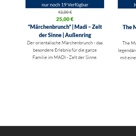
nur noch 19 Verfügbar
42,00
€
Ursprünglicher Preis war: 42,00 €
25,00
€
Ursprüng
Aktueller Preis ist: 25,00 €.
Aktueller
“Märchenbrunch” | Madi – Zelt
The M
der Sinne | Außenring
Der orientalische Märchenbrunch - das
The Mu
besondere Erlebnis für die ganze
legendäre
Familie im MADI - Zelt der Sinne.
mit ein