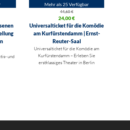
r
Mehr als 25 Verfügbar
44,60
€
95 €
Ursprünglicher Preis war: 44,60 €
24,00
€
Aktueller Preis ist: 24,00 €.
hsenen
Universalticket für die Komödie
ellung
am Kurfürstendamm | Ernst-
in
Reuter-Saal
Universalticket für die Komödie am
Kurfürstendamm – Erleben Sie
tis- und
erstklassiges Theater in Berlin