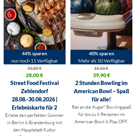
44% sparen
40% sparen
nur noch 11 Verfügbar
Mehr als 50 Verfügbar
50,00
€
65,50
€
Ursprünglicher Preis war: 50,00 €
28,00
€
Ursprünglicher Preis war: 65,50
39,90
€
Aktueller Preis ist: 28,00 €.
Aktueller Preis ist: 39,90 €.
Street Food Festival
2 Stunden Bowling im
Zehlendorf
American Bowl – Spaß
28.08.-30.08.2026 |
für alle!
Erlebniskarte für 2
Ran an die Kugel! Bowlingspaß
für bis zu 6 Personen im
Erlebe den perfekten Sommer
American Bowl & Play OFF.
in
Berlin
&
Brandenburg
mit
den Hauptstadt Kultur