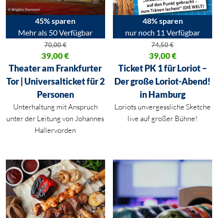
45% sparen
48% sparen
Mehr als 50 Verfügbar
nur noch 11 Verfügbar
70,00
€
74,50
€
Ursprünglicher Preis war: 70,00 €
39,00
€
Ursprünglicher Preis war: 74,50
39,00
€
Aktueller Preis ist: 39,00 €.
Aktueller Preis ist: 39,00 €.
Theater am Frankfurter
Ticket PK 1 für Loriot –
Tor | Universalticket für 2
Der große Loriot-Abend!
Personen
in Hamburg
Unterhaltung mit Anspruch
Loriots unvergessliche Sketche
unter der Leitung von Johannes
live auf großer Bühne!
Hallervorden