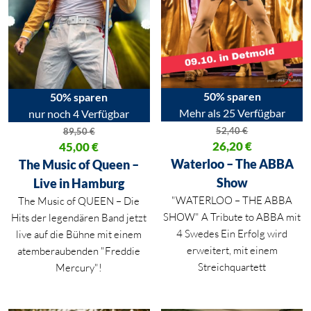
50% sparen
50% sparen
Mehr als 25 Verfügbar
nur noch 4 Verfügbar
52,40
€
89,50
€
Ursprünglicher Preis war: 52,40
26,20
€
Ursprünglicher Preis war: 89,50 €
45,00
€
Aktueller Preis ist: 26,20 €.
Aktueller Preis ist: 45,00 €.
Waterloo – The ABBA
The Music of Queen –
Show
Live in Hamburg
"WATERLOO – THE ABBA
The Music of QUEEN – Die
SHOW" A Tribute to ABBA mit
Hits der legendären Band jetzt
4 Swedes Ein Erfolg wird
live auf die Bühne mit einem
erweitert, mit einem
atemberaubenden "Freddie
Streichquartett
Mercury"!