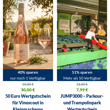
40% sparen
51% sparen
nur noch 1 Verfügbar
Mehr als 50 Verfügbar
50,00
€
16,00
€
Ursprünglicher Preis war: 50,00 €
30,00
€
Ursprünglicher Preis war: 16,00
7,99
€
Aktueller Preis ist: 30,00 €.
Aktueller Preis ist: 7,99 €.
50 Euro Wertgutschein
JUMP3000 – Parkour-
für Vinoscout in
und Trampolinpark
Kleinmachnow
Wertgutschein