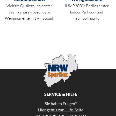
Vielfalt, Qualität und echter
JUMP3000: Berlins erster
Weingenuss – besondere
Indoor Parkour- und
Weinmomente mit Vinoscout.
Trampolinpark.
SERVICE & HILFE
Sie haben Fragen?
Hier geht’s zur Hilfe-Seite
Tel.: +49 (0)30 897 33 42 99 *