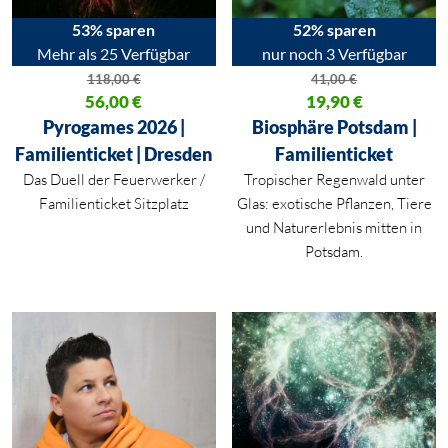
53% sparen
52% sparen
Mehr als 25 Verfügbar
nur noch 3 Verfügbar
118,00
€
41,00
€
Ursprünglicher Preis war: 118,00 €
56,00
€
Ursprünglicher Preis war: 41,00
19,90
€
Aktueller Preis ist: 56,00 €.
Aktueller Preis ist: 19,90 €.
Pyrogames 2026 |
Biosphäre Potsdam |
Familienticket | Dresden
Familienticket
Das Duell der Feuerwerker /
Tropischer Regenwald unter
Familienticket Sitzplatz
Glas: exotische Pflanzen, Tiere
und Naturerlebnis mitten in
Potsdam.