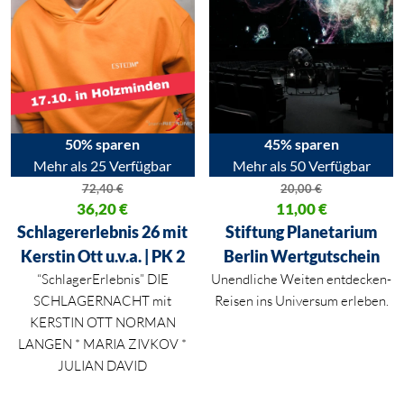
50% sparen
45% sparen
Mehr als 25 Verfügbar
Mehr als 50 Verfügbar
72,40
€
20,00
€
Ursprünglicher Preis war: 72,40 €
36,20
€
Ursprünglicher Preis war: 20,00
11,00
€
Aktueller Preis ist: 36,20 €.
Aktueller Preis ist: 11,00 €.
Schlagererlebnis 26 mit
Stiftung Planetarium
Kerstin Ott u.v.a. | PK 2
Berlin Wertgutschein
“SchlagerErlebnis” DIE
Unendliche Weiten entdecken-
SCHLAGERNACHT mit
Reisen ins Universum erleben.
KERSTIN OTT NORMAN
LANGEN * MARIA ZIVKOV *
JULIAN DAVID