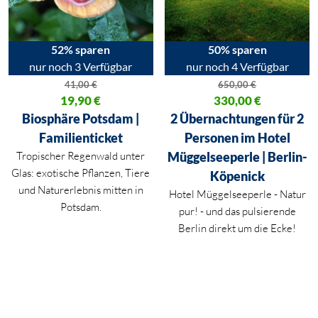
52% sparen
50% sparen
nur noch 3 Verfügbar
nur noch 4 Verfügbar
41,00
€
650,00
€
Ursprünglicher Preis war: 41,00 €
19,90
€
Ursprünglicher Preis war: 650,
330,00
€
Aktueller Preis ist: 19,90 €.
Aktueller Preis ist: 330,00 €.
Biosphäre Potsdam |
2 Übernachtungen für 2
Familienticket
Personen im Hotel
Tropischer Regenwald unter
Müggelseeperle | Berlin-
Glas: exotische Pflanzen, Tiere
Köpenick
und Naturerlebnis mitten in
Hotel Müggelseeperle - Natur
Potsdam.
pur! - und das pulsierende
Berlin direkt um die Ecke!