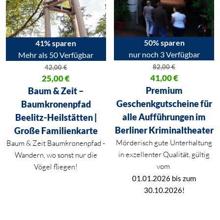
50% sparen
41% sparen
nur noch 3 Verfügbar
Mehr als 50 Verfügbar
82,00
€
42,00
€
Ursprünglicher Preis war: 82,00
41,00
€
Ursprünglicher Preis war: 42,00 €
25,00
€
Aktueller Preis ist: 41,00 €.
Aktueller Preis ist: 25,00 €.
Premium
Baum & Zeit –
Geschenkgutscheine für
Baumkronenpfad
alle Aufführungen im
Beelitz-Heilstätten |
Berliner Kriminaltheater
Große Familienkarte
Mörderisch gute Unterhaltung
Baum & Zeit Baumkronenpfad -
in exzellenter Qualität, gültig
Wandern, wo sonst nur die
vom
Vögel fliegen!
01.01.2026 bis zum
30.10.2026!