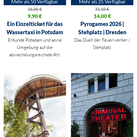
Mehr als 50 Verfügbar
Mehr als 25 Verfügbar
16,00
€
31,10
€
Ursprünglicher Preis war: 16,00 €
9,90
€
Ursprünglicher Preis war: 31,10
14,00
€
Aktueller Preis ist: 9,90 €.
Aktueller Preis ist: 14,00 €.
Ein Einzelticket für das
Pyrogames 2026 |
Wassertaxi in Potsdam
Stehplatz | Dresden
Erkunde Potsdam und seine
Das Duell der Feuerwerker /
Umgebung auf die
Stehplatz
abwechslungsreichste Art.