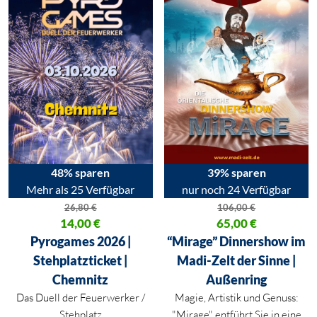
48% sparen
39% sparen
Mehr als 25 Verfügbar
nur noch 24 Verfügbar
26,80
€
106,00
€
Ursprünglicher Preis war: 26,80 €
14,00
€
Ursprünglicher Preis war: 106,
65,00
€
Aktueller Preis ist: 14,00 €.
Aktueller Preis ist: 65,00 €.
Pyrogames 2026 |
“Mirage” Dinnershow im
Stehplatzticket |
Madi-Zelt der Sinne |
Chemnitz
Außenring
Das Duell der Feuerwerker /
Magie, Artistik und Genuss:
Stehplatz
"Mirage" entführt Sie in eine