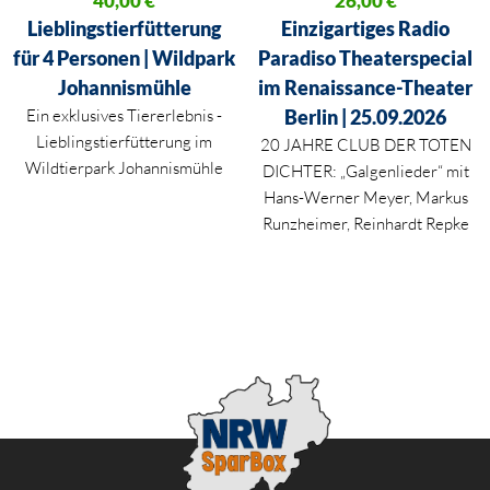
40,00
€
26,00
€
Aktueller Preis ist: 40,00 €.
Aktueller Preis ist: 26,00 €.
Lieblingstierfütterung
Einzigartiges Radio
für 4 Personen | Wildpark
Paradiso Theaterspecial
Johannismühle
im Renaissance-Theater
Ein exklusives Tiererlebnis -
Berlin | 25.09.2026
Lieblingstierfütterung im
20 JAHRE CLUB DER TOTEN
Wildtierpark Johannismühle
DICHTER: „Galgenlieder“ mit
Hans-Werner Meyer, Markus
Runzheimer, Reinhardt Repke