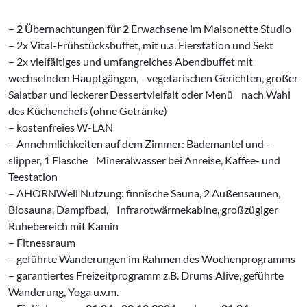
–
2
Übernachtungen für
2
Erwachsene im Maisonette Studio
– 2x Vital-Frühstücksbuffet, mit u.a. Eierstation und Sekt
– 2x vielfältiges und umfangreiches Abendbuffet mit
wechselnden Hauptgängen, ‌ vegetarischen Gerichten, großer
Salatbar und leckerer Dessertvielfalt oder Menü ‌ nach Wahl
des Küchenchefs (ohne Getränke)
– kostenfreies W-LAN
– Annehmlichkeiten auf dem Zimmer: Bademantel und -
slipper, 1 Flasche ‌ Mineralwasser bei Anreise, Kaffee- und
Teestation
– AHORNWell Nutzung: finnische Sauna, 2 Außensaunen,
Biosauna, Dampfbad, ‌ Infrarotwärmekabine, großzügiger
Ruhebereich mit Kamin
– Fitnessraum
– geführte Wanderungen im Rahmen des Wochenprogramms
– garantiertes Freizeitprogramm z.B. Drums Alive, geführte
Wanderung, Yoga u.v.m.