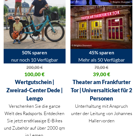
50% sparen
45% sparen
nur noch 10 Verfügbar
Mehr als 50 Verfügbar
200,00
€
70,00
€
Ursprünglicher Preis war: 200,00 €
100,00
€
Ursprünglicher Preis war: 70,00
39,00
€
Aktueller Preis ist: 100,00 €.
Aktueller Preis ist: 39,00 €.
Wertgutschein |
Theater am Frankfurter
Zweirad-Center Dede |
Tor | Universalticket für 2
Lemgo
Personen
Verschenken Sie die ganze
Unterhaltung mit Anspruch
Welt des Radsports. Entdecken
unter der Leitung von Johannes
Sie jetzt erstklassige E-Bikes
Hallervorden
und Zubehör auf über 2000 qm
in Lemgo.