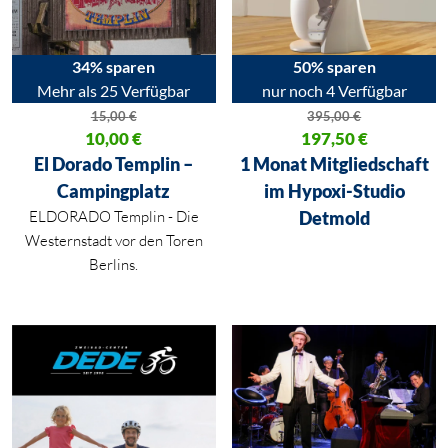
34% sparen
50% sparen
Mehr als 25 Verfügbar
nur noch 4 Verfügbar
15,00
€
395,00
€
Ursprünglicher Preis war: 15,00 €
10,00
€
Ursprünglicher Preis war: 395,
197,50
€
Aktueller Preis ist: 10,00 €.
Aktueller Preis ist: 197,50 €.
El Dorado Templin –
1 Monat Mitgliedschaft
Campingplatz
im Hypoxi-Studio
ELDORADO Templin - Die
Detmold
Westernstadt vor den Toren
Berlins.