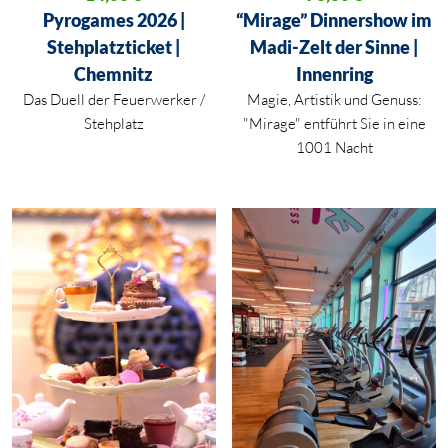
Aktueller Preis ist: 14,00 €.
Aktueller Preis ist: 70,00 €.
Pyrogames 2026 |
“Mirage” Dinnershow im
Stehplatzticket |
Madi-Zelt der Sinne |
Chemnitz
Innenring
Das Duell der Feuerwerker /
Magie, Artistik und Genuss:
Stehplatz
"Mirage" entführt Sie in eine
1001 Nacht