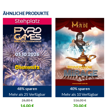
ÄHNLICHE PRODUKTE
48% sparen
40% sparen
Mehr als 25 Verfügbar
Mehr als 10 Verfügbar
26,80
€
116,00
€
Ursprünglicher Preis war: 26,80 €
14,00
€
Ursprünglicher Preis war: 116,
70,00
€