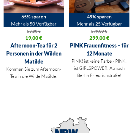
65% sparen
49% sparen
Mehr als 50 Verfügbar
Mehr als 25 Verfügbar
53,80
€
579,00
€
Ursprünglicher Preis war: 53,80 €
19,00
€
Ursprünglicher Preis war: 579,
299,00
€
Aktueller Preis ist: 19,00 €.
Aktueller Preis ist: 299,00 €.
Afternoon-Tea für 2
PINK Frauenfitness – für
Personen in der Wilden
12 Monate
Matilde
PINK! ist keine Farbe - PINK!
ist GIRLSPOWER! Ab nach
Kommen Sie zum Afternoon-
Berlin Friedrichstraße!
Tea in die Wilde Matilde!